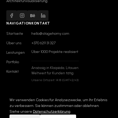
Architekturvisualisierung.
NAVIGATION
KONTAKT
Startseite
hello@stagehomy.com
Über uns
+370 629 31 327
Über 1000 Projekte realisiert
Leistungen
Portfolio
Ansässig in Klaipėda, Litauen
Kontakt
Weltweit für Kunden tätig
Unsere Ortszeit:
14:18
(GMT+2/+3)
Wir verwenden Cookies für Analysezwecke, um Ihr Erlebnis
zu verbessern. Sie können zustimmen oder ablehnen.
© 2026 StageHomy. Alle Rechte vorbehalten.
Siehe unsere
Datenschutzerklärung
.
Datenschutzerklärung