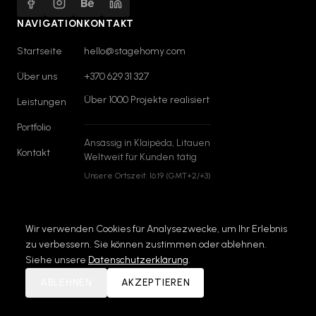
NAVIGATION
KONTAKT
Startseite
hello@stagehomy.com
Über uns
+370 629 31 327
Über 1000 Projekte realisiert
Leistungen
Portfolio
Ansässig in Klaipėda, Litauen
Kontakt
Weltweit für Kunden tätig
Unsere Ortszeit:
16:19
(GMT+2/+3)
Wir verwenden Cookies für Analysezwecke, um Ihr Erlebnis
zu verbessern. Sie können zustimmen oder ablehnen.
© 2026 StageHomy. Alle Rechte vorbehalten.
Siehe unsere
Datenschutzerklärung
.
Datenschutzerklärung
ABLEHNEN
AKZEPTIEREN