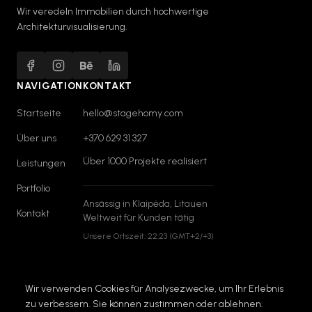
Wir veredeln Immobilien durch hochwertige
Architekturvisualisierung.
NAVIGATION
KONTAKT
Startseite
hello@stagehomy.com
Über uns
+370 629 31 327
Über 1000 Projekte realisiert
Leistungen
Portfolio
Ansässig in Klaipėda, Litauen
Kontakt
Weltweit für Kunden tätig
Unsere Ortszeit:
22:23
(GMT+2/+3)
Wir verwenden Cookies für Analysezwecke, um Ihr Erlebnis
zu verbessern. Sie können zustimmen oder ablehnen.